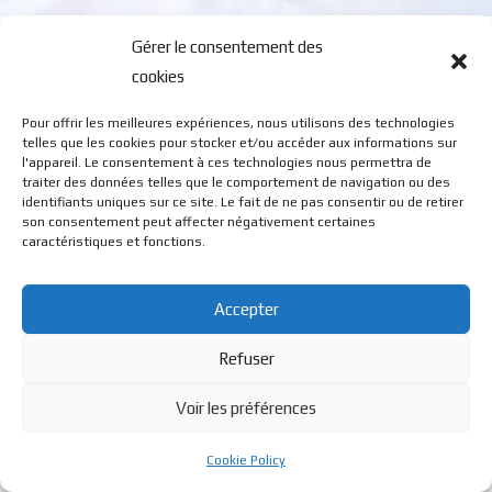
2216M
Gérer le consentement des
cookies
Pour offrir les meilleures expériences, nous utilisons des technologies
telles que les cookies pour stocker et/ou accéder aux informations sur
l'appareil. Le consentement à ces technologies nous permettra de
traiter des données telles que le comportement de navigation ou des
identifiants uniques sur ce site. Le fait de ne pas consentir ou de retirer
© BL Optique - 22 Rue de la Cueille - 39170 Lavans Les St
son consentement peut affecter négativement certaines
caractéristiques et fonctions.
Claude - 2023 - Tous droits réservés
Accepter
Refuser
Voir les préférences
Cookie Policy