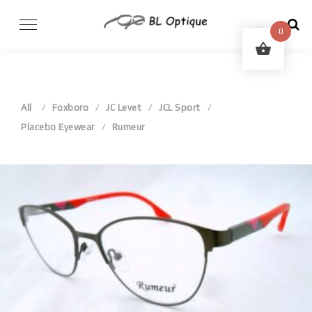
Skip
to
0
content
All
Foxboro
JC Levet
JCL Sport
Placebo Eyewear
Rumeur