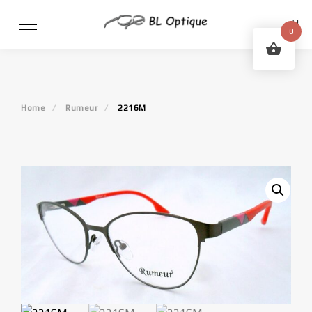
Skip
to
0
content
Home
Rumeur
2216M