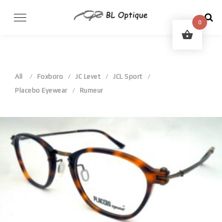
Skip
to
0
content
All
Foxboro
JC Levet
JCL Sport
Placebo Eyewear
Rumeur