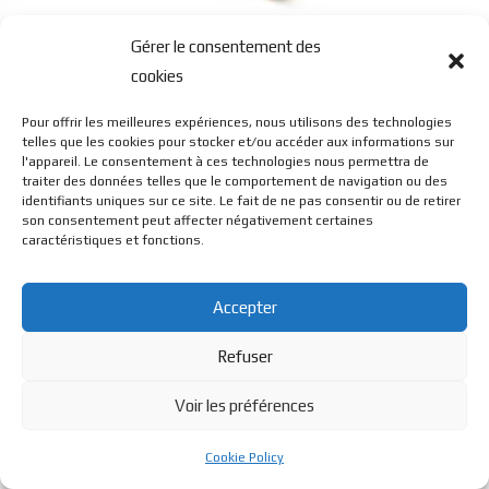
Q4 Titane / Acetate
Gérer le consentement des
cookies
Pour offrir les meilleures expériences, nous utilisons des technologies
telles que les cookies pour stocker et/ou accéder aux informations sur
l'appareil. Le consentement à ces technologies nous permettra de
traiter des données telles que le comportement de navigation ou des
identifiants uniques sur ce site. Le fait de ne pas consentir ou de retirer
son consentement peut affecter négativement certaines
© BL Optique - 22 Rue de la Cueille - 39170 Lavans Les St
caractéristiques et fonctions.
Claude - 2023 - Tous droits réservés
Accepter
Refuser
Voir les préférences
Cookie Policy