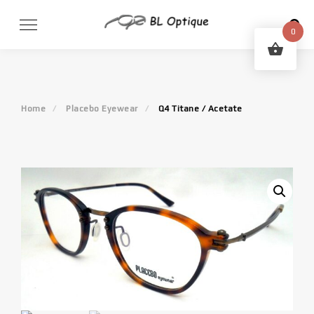
Skip
to
0
content
Home
Placebo Eyewear
Q4 Titane / Acetate