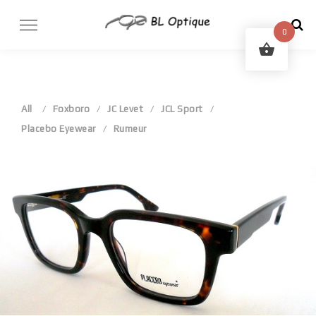
Skip
to
0
content
All
Foxboro
JC Levet
JCL Sport
Placebo Eyewear
Rumeur