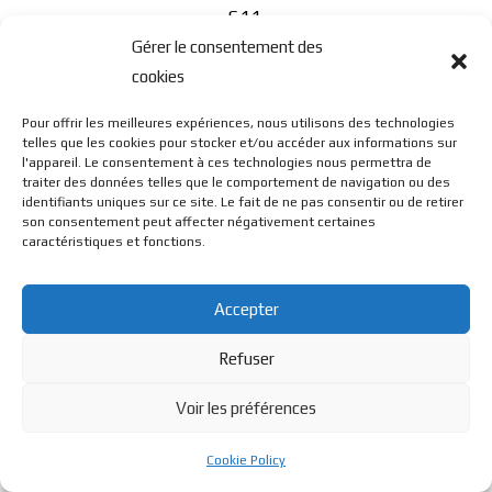
S11
Gérer le consentement des
cookies
Pour offrir les meilleures expériences, nous utilisons des technologies
telles que les cookies pour stocker et/ou accéder aux informations sur
l'appareil. Le consentement à ces technologies nous permettra de
traiter des données telles que le comportement de navigation ou des
© BL Optique - 22 Rue de la Cueille - 39170 Lavans Les St
identifiants uniques sur ce site. Le fait de ne pas consentir ou de retirer
son consentement peut affecter négativement certaines
caractéristiques et fonctions.
Claude - 2023 - Tous droits réservés
Accepter
Refuser
Voir les préférences
Cookie Policy