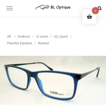
Skip
to
0
content
All
Foxboro
JC Levet
JCL Sport
Placebo Eyewear
Rumeur