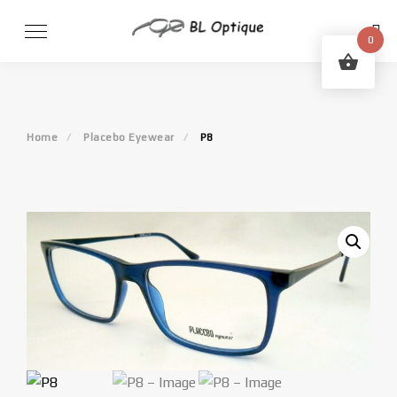
Skip
to
0
content
Home
Placebo Eyewear
P8