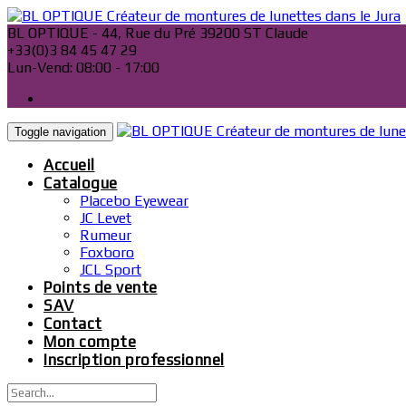
Skip
to
BL OPTIQUE - 44, Rue du Pré 39200 ST Claude
content
+33(0)3 84 45 47 29
Lun-Vend: 08:00 - 17:00
Toggle navigation
Accueil
Catalogue
Placebo Eyewear
JC Levet
Rumeur
Foxboro
JCL Sport
Points de vente
SAV
Contact
Mon compte
Inscription professionnel