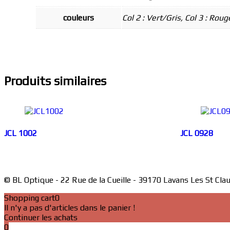
couleurs
Col 2 : Vert/Gris, Col 3 : Rou
Produits similaires
JCL 1002
JCL 0928
© BL Optique - 22 Rue de la Cueille - 39170 Lavans Les St Cla
Shopping cart
0
Il n'y a pas d'articles dans le panier !
Continuer les achats
0