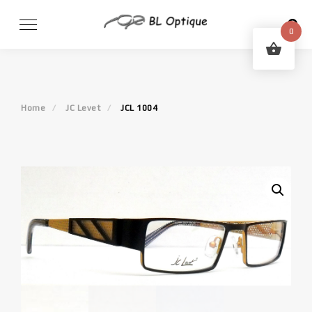
Skip
to
0
content
Home
JC Levet
JCL 1004