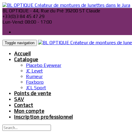
Skip
to
BL OPTIQUE - 44, Rue du Pré 39200 ST Claude
content
+33(0)3 84 45 47 29
Lun-Vend: 08:00 - 17:00
Toggle navigation
Accueil
Catalogue
Placebo Eyewear
JC Levet
Rumeur
Foxboro
JCL Sport
Points de vente
SAV
Contact
Mon compte
Inscription professionnel