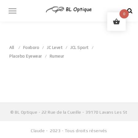
Skip
to
0
content
All
Foxboro
JC Levet
JCL Sport
Placebo Eyewear
Rumeur
Aucun produit ne correspond à votre sélection.
© BL Optique - 22 Rue de la Cueille - 39170 Lavans Les St
Claude - 2023 - Tous droits réservés