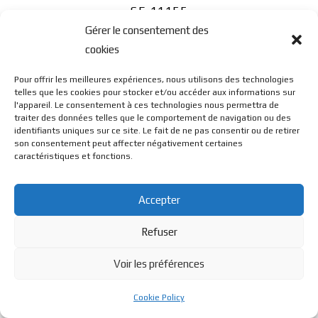
SE 11155
Gérer le consentement des
cookies
Pour offrir les meilleures expériences, nous utilisons des technologies
telles que les cookies pour stocker et/ou accéder aux informations sur
l'appareil. Le consentement à ces technologies nous permettra de
traiter des données telles que le comportement de navigation ou des
© BL Optique - 22 Rue de la Cueille - 39170 Lavans Les St
identifiants uniques sur ce site. Le fait de ne pas consentir ou de retirer
son consentement peut affecter négativement certaines
caractéristiques et fonctions.
Claude - 2023 - Tous droits réservés
Accepter
Refuser
Voir les préférences
Cookie Policy