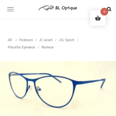
Skip
to
0
content
All
Foxboro
JC Levet
JCL Sport
Placebo Eyewear
Rumeur