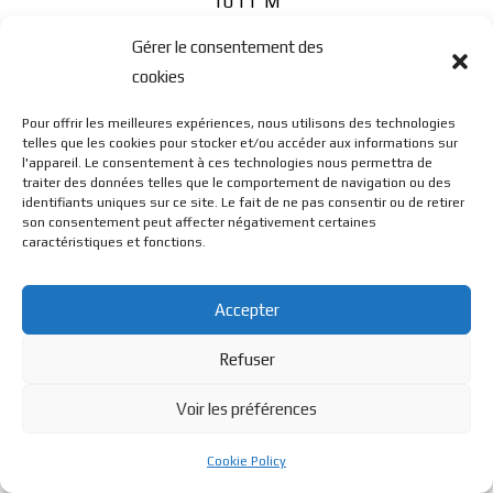
1011 M
Gérer le consentement des
cookies
Pour offrir les meilleures expériences, nous utilisons des technologies
telles que les cookies pour stocker et/ou accéder aux informations sur
l'appareil. Le consentement à ces technologies nous permettra de
© BL Optique - 22 Rue de la Cueille - 39170 Lavans Les St
traiter des données telles que le comportement de navigation ou des
identifiants uniques sur ce site. Le fait de ne pas consentir ou de retirer
son consentement peut affecter négativement certaines
caractéristiques et fonctions.
Claude - 2023 - Tous droits réservés
Accepter
Refuser
Voir les préférences
Cookie Policy