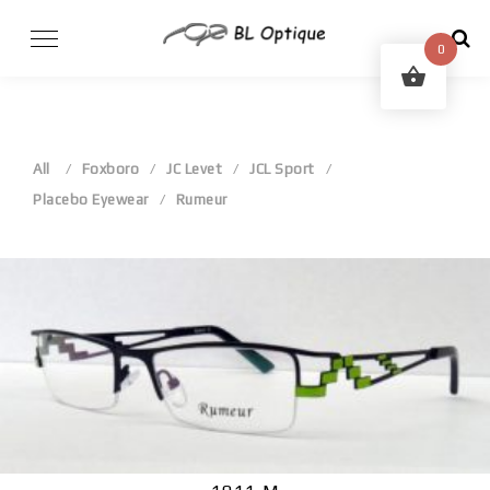
Skip
to
0
content
All
Foxboro
JC Levet
JCL Sport
Placebo Eyewear
Rumeur