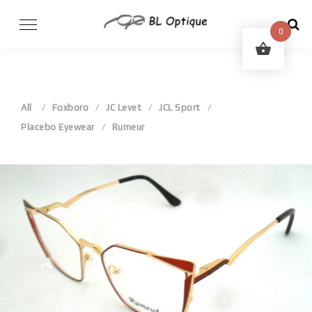
Skip
to
0
content
All
Foxboro
JC Levet
JCL Sport
Placebo Eyewear
Rumeur