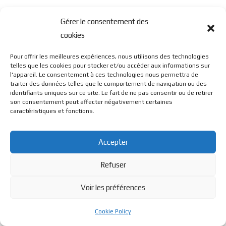
Gérer le consentement des
cookies
Pour offrir les meilleures expériences, nous utilisons des technologies
telles que les cookies pour stocker et/ou accéder aux informations sur
l'appareil. Le consentement à ces technologies nous permettra de
© BL Optique - 22 Rue de la Cueille - 39170 Lavans Les St
traiter des données telles que le comportement de navigation ou des
identifiants uniques sur ce site. Le fait de ne pas consentir ou de retirer
son consentement peut affecter négativement certaines
Claude - 2023 - Tous droits réservés
caractéristiques et fonctions.
Accepter
Refuser
Voir les préférences
Cookie Policy