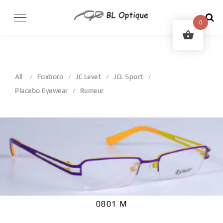
Skip
to
0
content
All
Foxboro
JC Levet
JCL Sport
Placebo Eyewear
Rumeur
0801 M