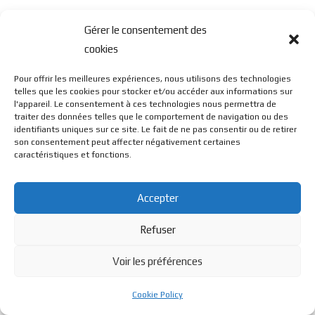
Gérer le consentement des
cookies
Pour offrir les meilleures expériences, nous utilisons des technologies
© BL Optique - 22 Rue de la Cueille - 39170 Lavans Les St
telles que les cookies pour stocker et/ou accéder aux informations sur
l'appareil. Le consentement à ces technologies nous permettra de
traiter des données telles que le comportement de navigation ou des
identifiants uniques sur ce site. Le fait de ne pas consentir ou de retirer
Claude - 2023 - Tous droits réservés
son consentement peut affecter négativement certaines
caractéristiques et fonctions.
Accepter
Refuser
Voir les préférences
Cookie Policy