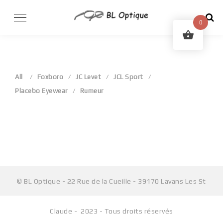
Skip
to
0
content
All
Foxboro
JC Levet
JCL Sport
Placebo Eyewear
Rumeur
Aucun produit ne correspond à votre sélection.
© BL Optique - 22 Rue de la Cueille - 39170 Lavans Les St
Claude - 2023 - Tous droits réservés