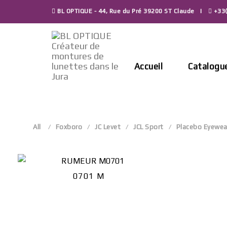
Skip
BL OPTIQUE - 44, Rue du Pré 39200 ST Claude
+33(
to
content
Accueil
Catalogu
All
Foxboro
JC Levet
JCL Sport
Placebo Eyewea
0701 M