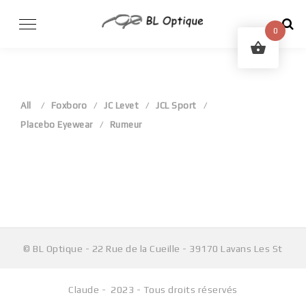
Skip
to
0
content
All
Foxboro
JC Levet
JCL Sport
Placebo Eyewear
Rumeur
Aucun produit ne correspond à votre sélection.
© BL Optique - 22 Rue de la Cueille - 39170 Lavans Les St
Claude - 2023 - Tous droits réservés