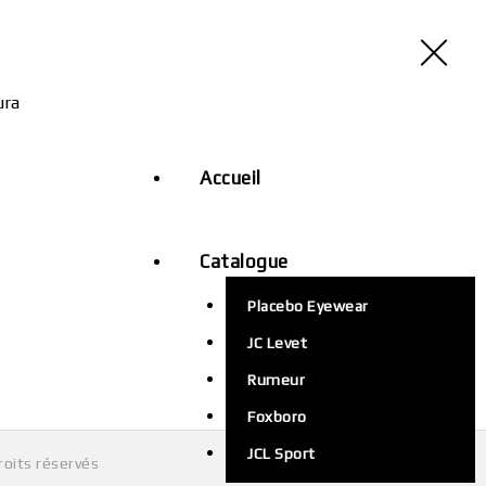
Accueil
Catalogue
Placebo Eyewear
JC Levet
Rumeur
Foxboro
JCL Sport
roits réservés