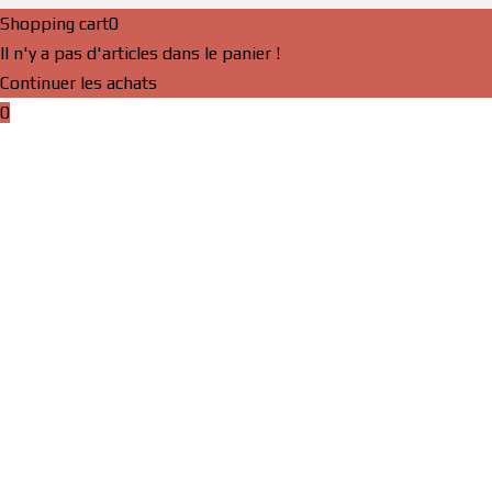
Shopping cart
0
Il n'y a pas d'articles dans le panier !
Continuer les achats
0