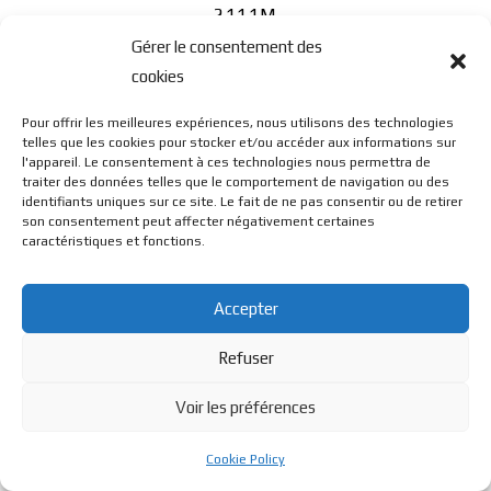
2111M
Gérer le consentement des
cookies
Pour offrir les meilleures expériences, nous utilisons des technologies
telles que les cookies pour stocker et/ou accéder aux informations sur
l'appareil. Le consentement à ces technologies nous permettra de
traiter des données telles que le comportement de navigation ou des
© BL Optique - 22 Rue de la Cueille - 39170 Lavans Les St
identifiants uniques sur ce site. Le fait de ne pas consentir ou de retirer
son consentement peut affecter négativement certaines
caractéristiques et fonctions.
Claude - 2023 - Tous droits réservés
Accepter
Refuser
Voir les préférences
Cookie Policy