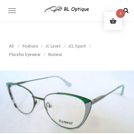
Skip
to
0
content
All
Foxboro
JC Levet
JCL Sport
Placebo Eyewear
Rumeur