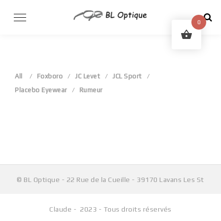
Skip
to
0
content
All
Foxboro
JC Levet
JCL Sport
Placebo Eyewear
Rumeur
Aucun produit ne correspond à votre sélection.
© BL Optique - 22 Rue de la Cueille - 39170 Lavans Les St
Claude - 2023 - Tous droits réservés