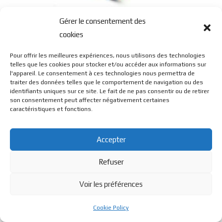
Q1 Titane / Acetate
Gérer le consentement des
cookies
Pour offrir les meilleures expériences, nous utilisons des technologies
telles que les cookies pour stocker et/ou accéder aux informations sur
l'appareil. Le consentement à ces technologies nous permettra de
traiter des données telles que le comportement de navigation ou des
identifiants uniques sur ce site. Le fait de ne pas consentir ou de retirer
© BL Optique - 22 Rue de la Cueille - 39170 Lavans Les St
son consentement peut affecter négativement certaines
caractéristiques et fonctions.
Claude - 2023 - Tous droits réservés
Accepter
Refuser
Voir les préférences
Cookie Policy