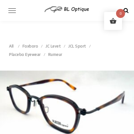
Skip
to
0
content
All
Foxboro
JC Levet
JCL Sport
Placebo Eyewear
Rumeur