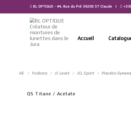
Skip
BL OPTIQUE - 44, Rue du Pré 39200 ST Claude
+33(
to
content
Accueil
Catalogu
All
Foxboro
JC Levet
JCL Sport
Placebo Eyewea
Q5 Titane / Acetate