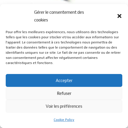
Q1 Titane / Acetate
Gérer le consentement des
cookies
Pour offrir les meilleures expériences, nous utilisons des technologies
telles que les cookies pour stocker et/ou accéder aux informations sur
l'appareil. Le consentement à ces technologies nous permettra de
traiter des données telles que le comportement de navigation ou des
identifiants uniques sur ce site. Le fait de ne pas consentir ou de retirer
© BL Optique - 22 Rue de la Cueille - 39170 Lavans Les St
son consentement peut affecter négativement certaines
caractéristiques et fonctions.
Claude - 2023 - Tous droits réservés
Accepter
Refuser
Voir les préférences
Cookie Policy