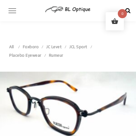
Skip
to
0
content
All
Foxboro
JC Levet
JCL Sport
Placebo Eyewear
Rumeur