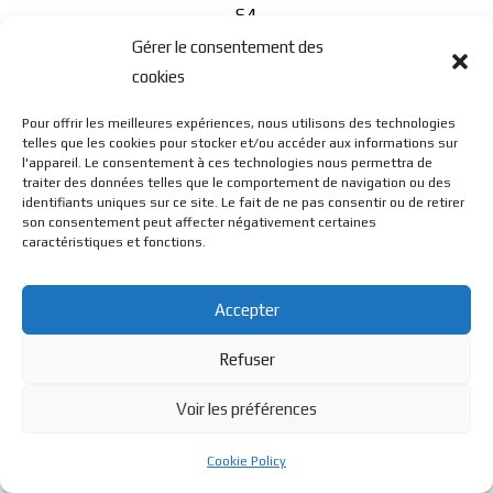
S4
Gérer le consentement des
cookies
Pour offrir les meilleures expériences, nous utilisons des technologies
telles que les cookies pour stocker et/ou accéder aux informations sur
l'appareil. Le consentement à ces technologies nous permettra de
traiter des données telles que le comportement de navigation ou des
© BL Optique - 22 Rue de la Cueille - 39170 Lavans Les St
identifiants uniques sur ce site. Le fait de ne pas consentir ou de retirer
son consentement peut affecter négativement certaines
caractéristiques et fonctions.
Claude - 2023 - Tous droits réservés
Accepter
Refuser
Voir les préférences
Cookie Policy