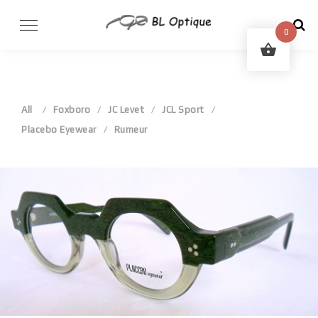
Skip
to
0
content
All
Foxboro
JC Levet
JCL Sport
Placebo Eyewear
Rumeur