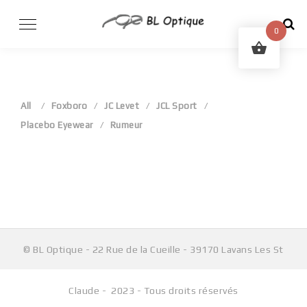
Skip
to
0
content
All
Foxboro
JC Levet
JCL Sport
Placebo Eyewear
Rumeur
Aucun produit ne correspond à votre sélection.
© BL Optique - 22 Rue de la Cueille - 39170 Lavans Les St
Claude - 2023 - Tous droits réservés