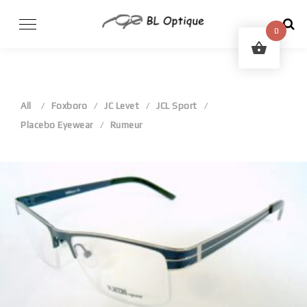
Skip
to
0
content
All
Foxboro
JC Levet
JCL Sport
Placebo Eyewear
Rumeur