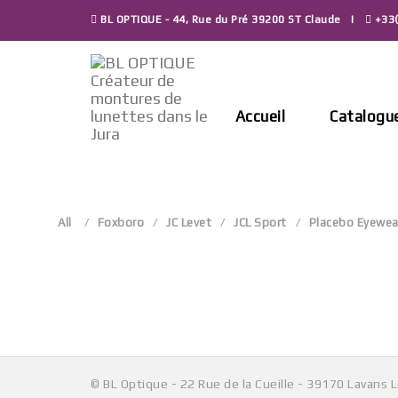
Skip
BL OPTIQUE - 44, Rue du Pré 39200 ST Claude
+33(
to
content
Accueil
Catalogu
All
Foxboro
JC Levet
JCL Sport
Placebo Eyewea
© BL Optique - 22 Rue de la Cueille - 39170 Lavans 