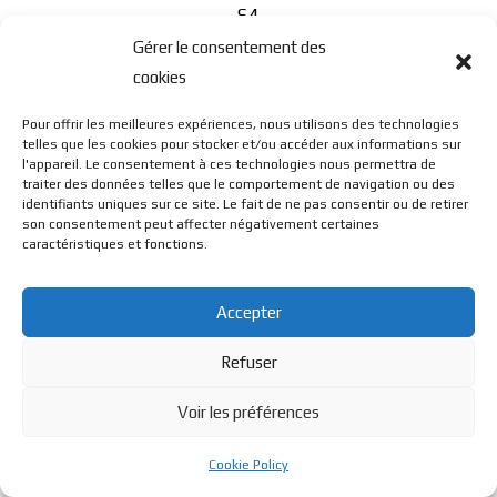
S4
Gérer le consentement des
cookies
Pour offrir les meilleures expériences, nous utilisons des technologies
telles que les cookies pour stocker et/ou accéder aux informations sur
l'appareil. Le consentement à ces technologies nous permettra de
traiter des données telles que le comportement de navigation ou des
© BL Optique - 22 Rue de la Cueille - 39170 Lavans Les St
identifiants uniques sur ce site. Le fait de ne pas consentir ou de retirer
son consentement peut affecter négativement certaines
caractéristiques et fonctions.
Claude - 2023 - Tous droits réservés
Accepter
Refuser
Voir les préférences
Cookie Policy