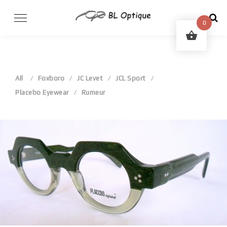
Skip
to
0
content
All
Foxboro
JC Levet
JCL Sport
Placebo Eyewear
Rumeur