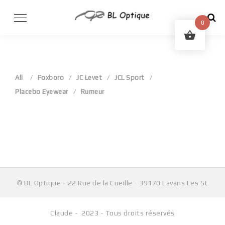
Skip
to
0
content
All
Foxboro
JC Levet
JCL Sport
Placebo Eyewear
Rumeur
Aucun produit ne correspond à votre sélection.
© BL Optique - 22 Rue de la Cueille - 39170 Lavans Les St
Claude - 2023 - Tous droits réservés