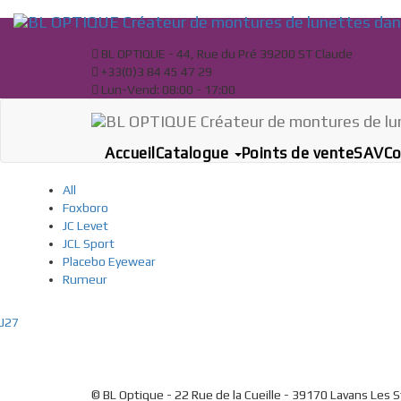
Skip
to
content
BL OPTIQUE - 44, Rue du Pré 39200 ST Claude
+33(0)3 84 45 47 29
Lun-Vend: 08:00 - 17:00
Accueil
Catalogue
Points de vente
SAV
Co
All
Foxboro
JC Levet
JCL Sport
Placebo Eyewear
Rumeur
J27
© BL Optique - 22 Rue de la Cueille - 39170 Lavans Les 