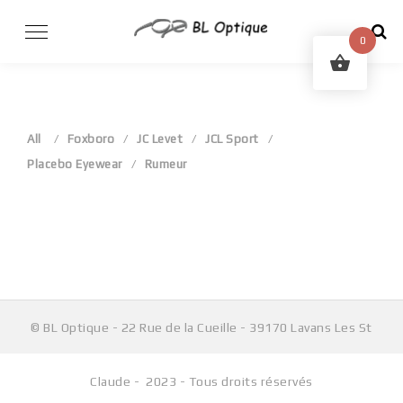
Skip
to
0
content
All
Foxboro
JC Levet
JCL Sport
Placebo Eyewear
Rumeur
Aucun produit ne correspond à votre sélection.
© BL Optique - 22 Rue de la Cueille - 39170 Lavans Les St
Claude - 2023 - Tous droits réservés