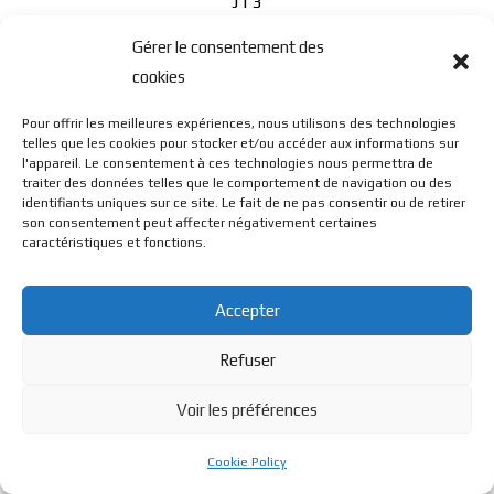
J13
Gérer le consentement des
cookies
Pour offrir les meilleures expériences, nous utilisons des technologies
telles que les cookies pour stocker et/ou accéder aux informations sur
l'appareil. Le consentement à ces technologies nous permettra de
© BL Optique - 22 Rue de la Cueille - 39170 Lavans Les St
traiter des données telles que le comportement de navigation ou des
identifiants uniques sur ce site. Le fait de ne pas consentir ou de retirer
son consentement peut affecter négativement certaines
caractéristiques et fonctions.
Claude - 2023 - Tous droits réservés
Accepter
Refuser
Voir les préférences
Cookie Policy