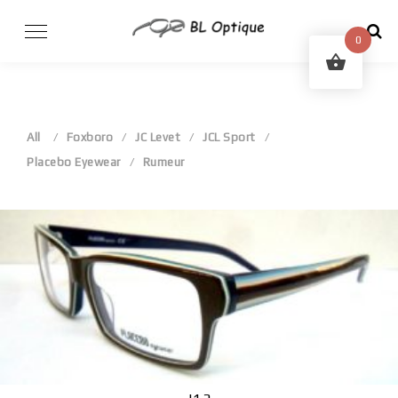
Skip
to
0
content
All
Foxboro
JC Levet
JCL Sport
Placebo Eyewear
Rumeur