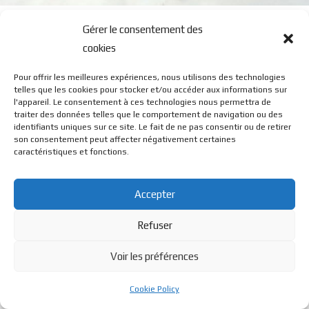
P5
Gérer le consentement des
cookies
Pour offrir les meilleures expériences, nous utilisons des technologies
telles que les cookies pour stocker et/ou accéder aux informations sur
l'appareil. Le consentement à ces technologies nous permettra de
traiter des données telles que le comportement de navigation ou des
identifiants uniques sur ce site. Le fait de ne pas consentir ou de retirer
© BL Optique - 22 Rue de la Cueille - 39170 Lavans Les St
son consentement peut affecter négativement certaines
caractéristiques et fonctions.
Claude - 2023 - Tous droits réservés
Accepter
Refuser
Voir les préférences
Cookie Policy