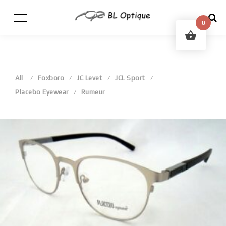
Skip
to
0
content
All
Foxboro
JC Levet
JCL Sport
Placebo Eyewear
Rumeur