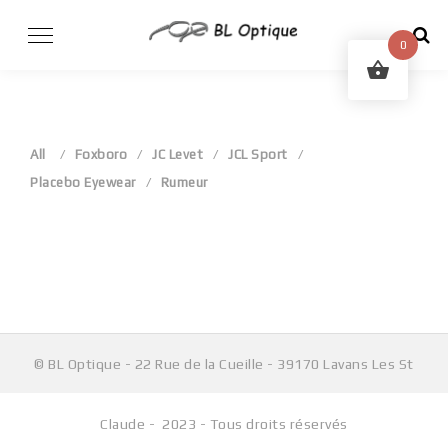
Skip
to
0
content
All
Foxboro
JC Levet
JCL Sport
Placebo Eyewear
Rumeur
Aucun produit ne correspond à votre sélection.
© BL Optique - 22 Rue de la Cueille - 39170 Lavans Les St
Claude - 2023 - Tous droits réservés