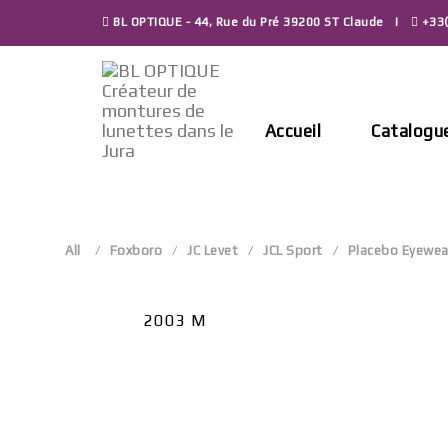
Skip
BL OPTIQUE - 44, Rue du Pré 39200 ST Claude
+33(
to
content
Accueil
Catalogu
All
Foxboro
JC Levet
JCL Sport
Placebo Eyewea
2003 M