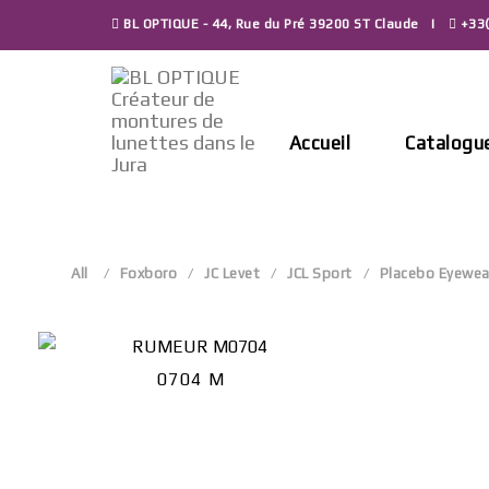
Skip
BL OPTIQUE - 44, Rue du Pré 39200 ST Claude
+33(
to
content
Accueil
Catalogu
All
Foxboro
JC Levet
JCL Sport
Placebo Eyewea
0704 M