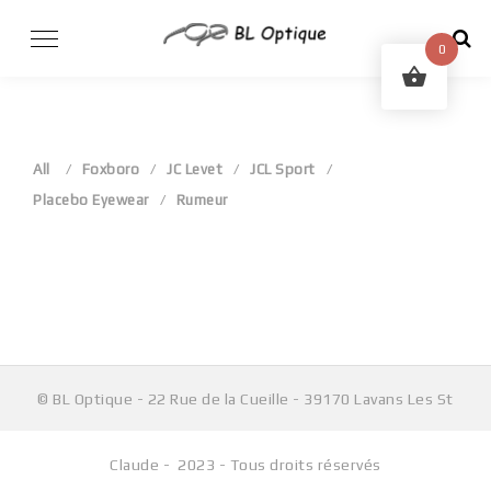
Skip
to
0
content
All
Foxboro
JC Levet
JCL Sport
Placebo Eyewear
Rumeur
Aucun produit ne correspond à votre sélection.
© BL Optique - 22 Rue de la Cueille - 39170 Lavans Les St
Claude - 2023 - Tous droits réservés