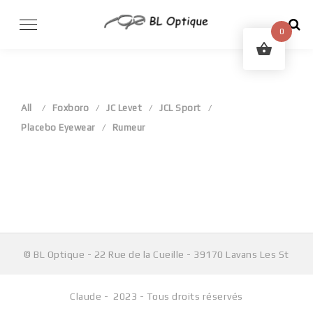
Skip
to
0
content
All
Foxboro
JC Levet
JCL Sport
Placebo Eyewear
Rumeur
Aucun produit ne correspond à votre sélection.
© BL Optique - 22 Rue de la Cueille - 39170 Lavans Les St
Claude - 2023 - Tous droits réservés