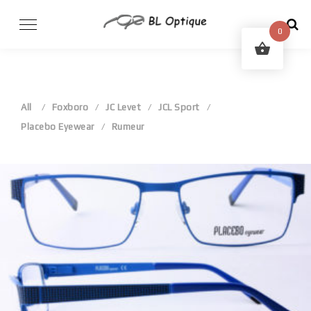
Skip
to
0
content
All
Foxboro
JC Levet
JCL Sport
Placebo Eyewear
Rumeur