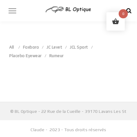
Skip
to
0
content
All
Foxboro
JC Levet
JCL Sport
Placebo Eyewear
Rumeur
Aucun produit ne correspond à votre sélection.
© BL Optique - 22 Rue de la Cueille - 39170 Lavans Les St
Claude - 2023 - Tous droits réservés