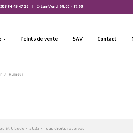
0)3 84 45 47 29
Lun-Vend: 08:00 - 17:00
e
Points de vente
SAV
Contact
r
Rumeur
Aucun produit ne correspond à votre sélection.
Les St Claude - 2023 - Tous droits réservés