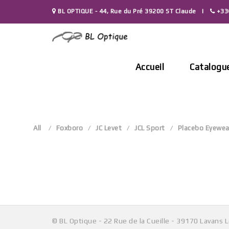
Skip
BL OPTIQUE - 44, Rue du Pré 39200 ST Claude
+33(
to
content
Accueil
Catalogu
All
Foxboro
JC Levet
JCL Sport
Placebo Eyewea
© BL Optique - 22 Rue de la Cueille - 39170 Lavans 