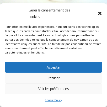
JCL 2304
Gérer le consentement des
cookies
Pour offrir les meilleures expériences, nous utilisons des technologies
telles que les cookies pour stocker et/ou accéder aux informations sur
l'appareil. Le consentement à ces technologies nous permettra de
traiter des données telles que le comportement de navigation ou des
identifiants uniques sur ce site. Le fait de ne pas consentir ou de retirer
© BL Optique - 22 Rue de la Cueille - 39170 Lavans Les St
son consentement peut affecter négativement certaines
caractéristiques et fonctions.
Claude - 2023 - Tous droits réservés
Accepter
Refuser
Voir les préférences
Cookie Policy