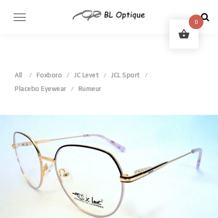
Skip
to
0
content
All
Foxboro
JC Levet
JCL Sport
Placebo Eyewear
Rumeur