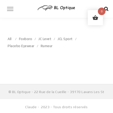
Skip
to
0
content
All
Foxboro
JC Levet
JCL Sport
Placebo Eyewear
Rumeur
Aucun produit ne correspond à votre sélection.
© BL Optique - 22 Rue de la Cueille - 39170 Lavans Les St
Claude - 2023 - Tous droits réservés