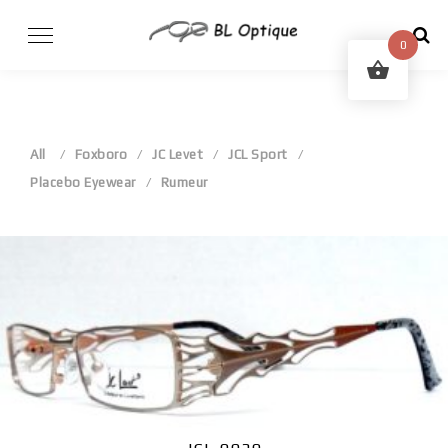
Skip
to
0
content
All
Foxboro
JC Levet
JCL Sport
Placebo Eyewear
Rumeur