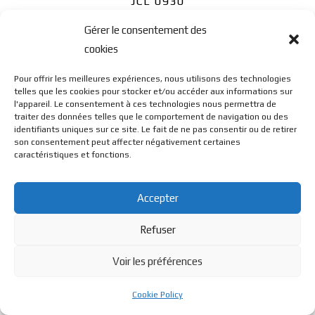
JCL 0930
Gérer le consentement des
cookies
Pour offrir les meilleures expériences, nous utilisons des technologies
telles que les cookies pour stocker et/ou accéder aux informations sur
l'appareil. Le consentement à ces technologies nous permettra de
© BL Optique - 22 Rue de la Cueille - 39170 Lavans Les St
traiter des données telles que le comportement de navigation ou des
identifiants uniques sur ce site. Le fait de ne pas consentir ou de retirer
son consentement peut affecter négativement certaines
caractéristiques et fonctions.
Claude - 2023 - Tous droits réservés
Accepter
Refuser
Voir les préférences
Cookie Policy