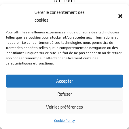
JCL 1001
Gérer le consentement des
cookies
Pour offrir les meilleures expériences, nous utilisons des technologies
telles que les cookies pour stocker et/ou accéder aux informations sur
l'appareil. Le consentement à ces technologies nous permettra de
© BL Optique - 22 Rue de la Cueille - 39170 Lavans Les St
traiter des données telles que le comportement de navigation ou des
identifiants uniques sur ce site. Le fait de ne pas consentir ou de retirer
son consentement peut affecter négativement certaines
caractéristiques et fonctions.
Claude - 2023 - Tous droits réservés
Accepter
Refuser
Voir les préférences
Cookie Policy