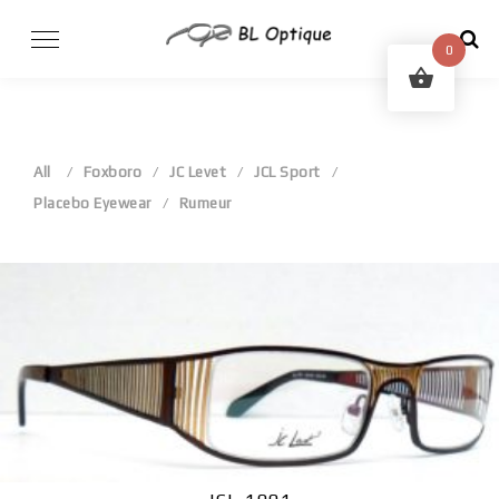
Skip
to
0
content
All
Foxboro
JC Levet
JCL Sport
Placebo Eyewear
Rumeur