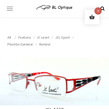
Skip
to
0
content
All
Foxboro
JC Levet
JCL Sport
Placebo Eyewear
Rumeur