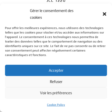
JCL 1220
Gérer le consentement des
cookies
Pour offrir les meilleures expériences, nous utilisons des technologies
telles que les cookies pour stocker et/ou accéder aux informations sur
l'appareil. Le consentement à ces technologies nous permettra de
© BL Optique - 22 Rue de la Cueille - 39170 Lavans Les St
traiter des données telles que le comportement de navigation ou des
identifiants uniques sur ce site. Le fait de ne pas consentir ou de retirer
son consentement peut affecter négativement certaines
caractéristiques et fonctions.
Claude - 2023 - Tous droits réservés
Accepter
Refuser
Voir les préférences
Cookie Policy