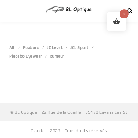
Skip
to
0
content
All
Foxboro
JC Levet
JCL Sport
Placebo Eyewear
Rumeur
Aucun produit ne correspond à votre sélection.
© BL Optique - 22 Rue de la Cueille - 39170 Lavans Les St
Claude - 2023 - Tous droits réservés