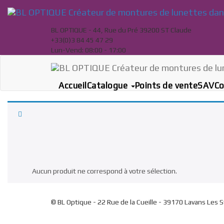
Skip
to
content
BL OPTIQUE - 44, Rue du Pré 39200 ST Claude
+33(0)3 84 45 47 29
Lun-Vend: 08:00 - 17:00
Accueil
Catalogue
Points de vente
SAV
Co
All
Foxboro
JC Levet
JCL Sport
Placebo Eyewear
Rumeur
Aucun produit ne correspond à votre sélection.
© BL Optique - 22 Rue de la Cueille - 39170 Lavans Les 